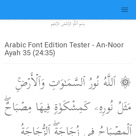
Toggl
naviga
بِسْمِ ٱللّٰهِِ الرَّحْمٰنِ الرَّحِيْمِ
Arabic Font Edition Tester - An-Noor
Ayah 35 (24:35)
۞ ٱللَّهُ نُورُ ٱلسَّمَـٰوَ ٰ⁠تِ وَٱلۡأَرۡضِۚ
مَثَلُ نُورِهِۦ كَمِشۡكَوٰةࣲ فِیهَا مِصۡبَاحٌۖ
ٱلۡمِصۡبَاحُ فِی زُجَاجَةٍۖ ٱلزُّجَاجَةُ