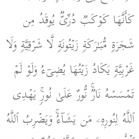
كَأَنَّهَا كَوۡكَبࣱ دُرِّیࣱّ یُوقَدُ مِن
شَجَرَةࣲ مُّبَـٰرَكَةࣲ زَیۡتُونَةࣲ لَّا شَرۡقِیَّةࣲ وَلَا
غَرۡبِیَّةࣲ یَكَادُ زَیۡتُهَا یُضِیۤءُ وَلَوۡ لَمۡ
تَمۡسَسۡهُ نَارࣱۚ نُّورٌ عَلَىٰ نُورࣲۚ یَهۡدِی
ٱللَّهُ لِنُورِهِۦ مَن یَشَاۤءُۚ وَیَضۡرِبُ ٱللَّهُ